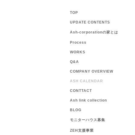
TOP
UPDATE CONTENTS
Ash-corporationの家とは
Process
WORKS
Q&A
COMPANY OVERVIEW
ASH CALENDAR
CONTTACT
Ash link collection
BLOG
モニターハウス募集
ZEH支援事業