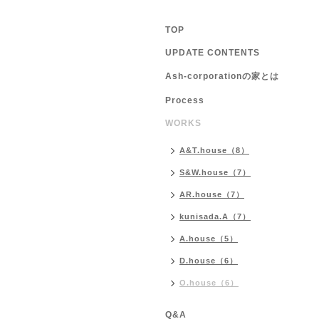
TOP
UPDATE CONTENTS
Ash-corporationの家とは
Process
WORKS
A&T.house（8）
S&W.house（7）
AR.house（7）
kunisada.A（7）
A.house（5）
D.house（6）
O.house（6）
Q&A