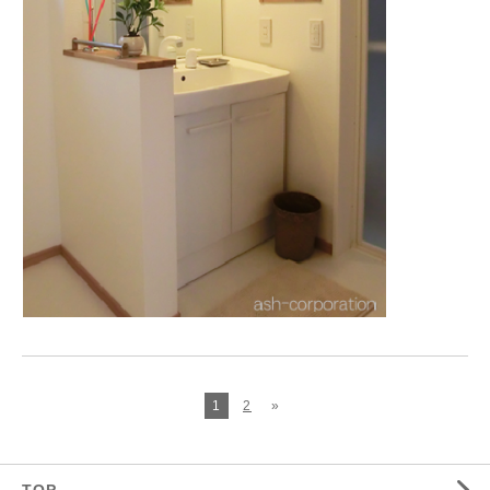
1
2
»
TOP