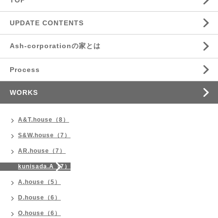
UPDATE CONTENTS
Ash-corporationの家とは
Process
WORKS
A&T.house（8）
S&W.house（7）
AR.house（7）
kunisada.A（7）
A.house（5）
D.house（6）
O.house（6）